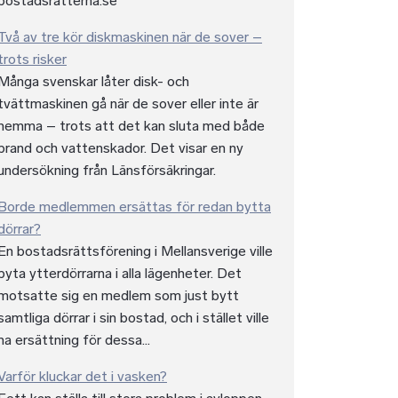
bostadsratterna.se
Två av tre kör diskmaskinen när de sover –
trots risker
Många svenskar låter disk- och
tvättmaskinen gå när de sover eller inte är
hemma – trots att det kan sluta med både
brand och vattenskador. Det visar en ny
undersökning från Länsförsäkringar.
Borde medlemmen ersättas för redan bytta
dörrar?
En bostadsrättsförening i Mellansverige ville
byta ytterdörrarna i alla lägenheter. Det
motsatte sig en medlem som just bytt
samtliga dörrar i sin bostad, och i stället ville
ha ersättning för dessa...
Varför kluckar det i vasken?