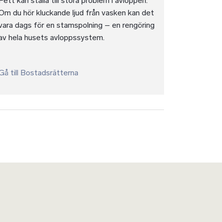
Fett kan ställa till stora problem i avloppen.
dan
Om du hör kluckande ljud från vasken kan det
vara dags för en stamspolning – en rengöring
av hela husets avloppssystem.
Gå till Bostadsrätterna