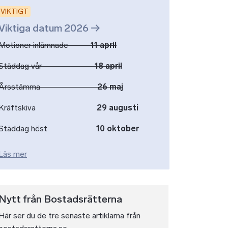
VIKTIGT
Viktiga datum 2026
Motioner inlämnade
11 april
Städdag vår
18 april
Årsstämma
26 maj
Kräftskiva
29 augusti
Städdag höst
10 oktober
Läs mer
Nytt från Bostadsrätterna
Här ser du de tre senaste artiklarna från