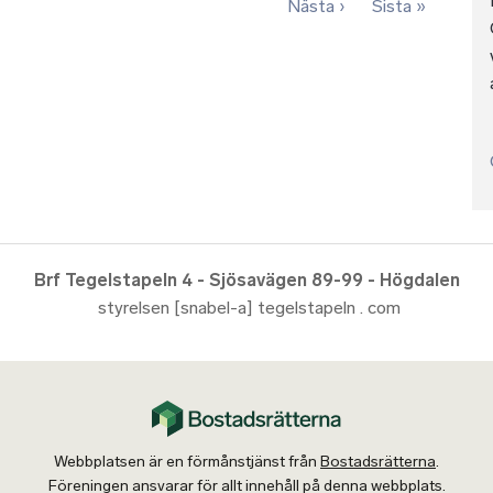
Nästa sida
Sista si
Nästa ›
Sista »
Brf Tegelstapeln 4 - Sjösavägen 89-99 - Högdalen
styrelsen [snabel-a] tegelstapeln . com
Webbplatsen är en förmånstjänst från
Bostadsrätterna
.
Föreningen ansvarar för allt innehåll på denna webbplats.