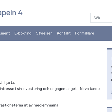
Hoppa till huvudinnehåll
apeln 4
ument
E-bokning
Styrelsen
Kontakt
För mäklare
ch hjärta.
ntresse i sin investering och engagemanget i förvaltande
fastigheterna ut av medlemmarna