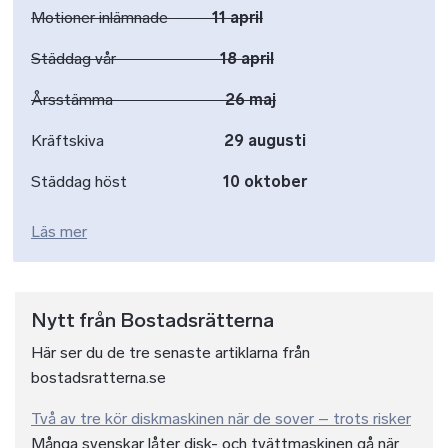
Motioner inlämnade
11 april
Städdag vår
18 april
Årsstämma
26 maj
Kräftskiva
29 augusti
Städdag höst
10 oktober
Läs mer
Nytt från Bostadsrätterna
Här ser du de tre senaste artiklarna från
bostadsratterna.se
Två av tre kör diskmaskinen när de sover – trots risker
Många svenskar låter disk- och tvättmaskinen gå när