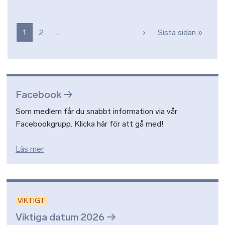
Paginering
Nästa sida
Sista 
1
2
…
›
Sista sidan »
Facebook
Som medlem får du snabbt information via vår
Facebookgrupp. Klicka här för att gå med!
Läs mer
VIKTIGT
Viktiga datum 2026