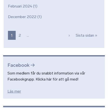
Februari 2024
(1)
December 2022
(1)
Paginering
Nästa sida
Sista 
1
2
…
›
Sista sidan »
Facebook
Som medlem får du snabbt information via vår
Facebookgrupp. Klicka här för att gå med!
Läs mer