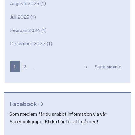
Augusti 2025
(1)
Juli 2025
(1)
Februari 2024
(1)
December 2022
(1)
Paginering
Nästa sida
Sista 
1
2
…
›
Sista sidan »
Facebook
Som medlem får du snabbt information via vår
Facebookgrupp. Klicka här för att gå med!