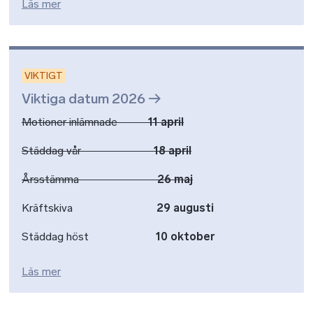
Läs mer
VIKTIGT
Viktiga datum 2026
Motioner inlämnade
11 april
Städdag vår
18 april
Årsstämma
26 maj
Kräftskiva
29 augusti
Städdag höst
10 oktober
Läs mer