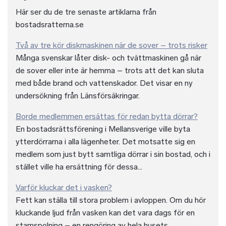
Här ser du de tre senaste artiklarna från
bostadsratterna.se
Två av tre kör diskmaskinen när de sover – trots risker
Många svenskar låter disk- och tvättmaskinen gå när
de sover eller inte är hemma – trots att det kan sluta
med både brand och vattenskador. Det visar en ny
undersökning från Länsförsäkringar.
Borde medlemmen ersättas för redan bytta dörrar?
En bostadsrättsförening i Mellansverige ville byta
ytterdörrarna i alla lägenheter. Det motsatte sig en
medlem som just bytt samtliga dörrar i sin bostad, och i
stället ville ha ersättning för dessa...
Varför kluckar det i vasken?
Fett kan ställa till stora problem i avloppen. Om du hör
kluckande ljud från vasken kan det vara dags för en
stamspolning – en rengöring av hela husets