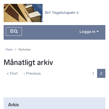
Hoppa till huvudinnehåll
Brf Tegelstapeln 4
Logga in
Hem
Nyheter
Månatligt arkiv
Paginering
Första sidan
Föregående sida
« First
‹ Previous
1
2
Arkiv