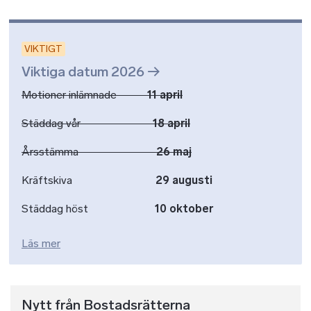
VIKTIGT
Viktiga datum 2026
Motioner inlämnade
11 april
Städdag vår
18 april
Årsstämma
26 maj
Kräftskiva
29 augusti
Städdag höst
10 oktober
Läs mer
Nytt från Bostadsrätterna