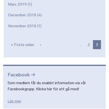
Mars 2019
(1)
December 2018
(4)
November 2018
(1)
Paginering
Första sidan
Föregående sida
« Fösta sidan
‹
…
2
3
Facebook
Som medlem får du snabbt information via vår
Facebookgrupp. Klicka här för att gå med!
Läs mer